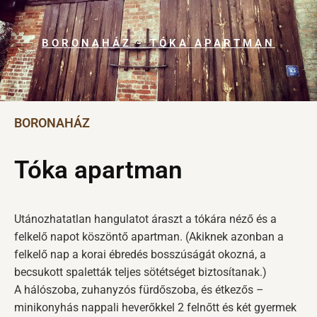
BORONAHÁZ - TÓKA APARTMAN
BORONAHÁZ
Tóka apartman
Utánozhatatlan hangulatot áraszt a tókára néző és a
felkelő napot köszöntő apartman. (Akiknek azonban a
felkelő nap a korai ébredés bosszúságát okozná, a
becsukott spaletták teljes sötétséget biztosítanak.)
A hálószoba, zuhanyzós fürdőszoba, és étkezős –
minikonyhás nappali heverőkkel 2 felnőtt és két gyermek