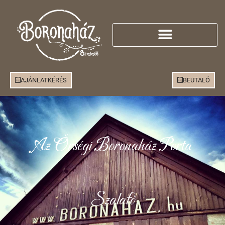
AJÁNLATKÉRÉS
BEUTALÓ
Az Őrségi Boronaház Porta
Szalafő