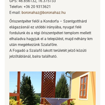
GPS: 46.856132, 16.375733
Telefon: +36 20 9313621
E-mail:
boronahaz@boronahaz.hu
Őriszentpéter felől a Kondorfa – Szentgotthárd
elágazásnál ez utóbbi irányába, nyugat felé
fordulunk és a régi őriszentpéteri templom mellett
elhaladva hagyjuk el a települést, majd néhány km
után megérkezünk Szalafőre.
A Fogadó a Szalafő lakott területét jelző közúti
jelzőtáblánál, balra található.