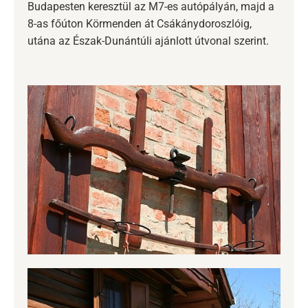
Budapesten keresztül az M7-es autópályán, majd a
8-as főúton Körmenden át Csákánydoroszlóig,
utána az Észak-Dunántúli ajánlott útvonal szerint.