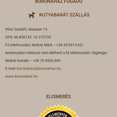
BORONAHÁZ FOGADÓ
KUTYABARÁT SZÁLLÁS
9942 Szalafő, Alsószer 15.
GPS: 46.856132, 16.375733
Fő telefonszám: Molnár Márk – +36 20 9313 621
Amennyiben többször sem elérhető a fő telefonszám: Sághegyi-
Molnár Katalin – +36 70 9530 999
E-mail:
boronahaz@boronahaz.hu
www.boronahaz.hu
ELISMERÉS