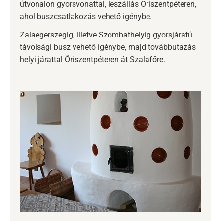
útvonalon gyorsvonattal, leszállás Őriszentpéteren,
ahol buszcsatlakozás vehető igénybe.
Zalaegerszegig, illetve Szombathelyig gyorsjáratú
távolsági busz vehető igénybe, majd továbbutazás
helyi járattal Őriszentpéteren át Szalafőre.