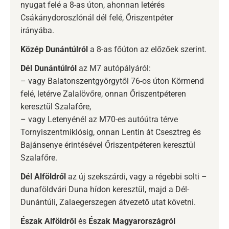
nyugat felé a 8-as úton, ahonnan letérés
Csákánydoroszlónál dél felé, Őriszentpéter
irányába.
Közép Dunántúlról
a 8-as főúton az előzőek szerint.
Dél Dunántúlról
az M7 autópályáról:
– vagy Balatonszentgyörgytől 76-os úton Körmend
felé, letérve Zalalövőre, onnan Őriszentpéteren
keresztül Szalafőre,
– vagy Letenyénél az M70-es autóútra térve
Tornyiszentmiklósig, onnan Lentin át Csesztreg és
Bajánsenye érintésével Őriszentpéteren keresztül
Szalafőre.
Dél Alföldről
az új szekszárdi, vagy a régebbi solti –
dunaföldvári Duna hídon keresztül, majd a Dél-
Dunántúli, Zalaegerszegen átvezető utat követni.
Észak Alföldről
és
Észak Magyarországról