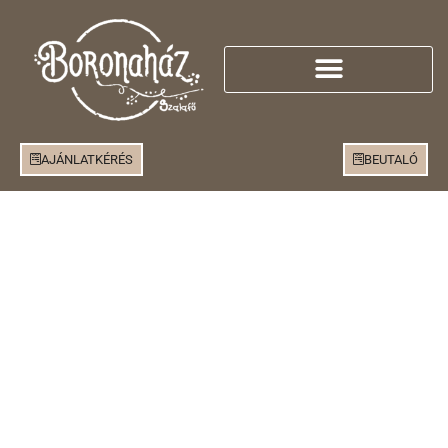
AJÁNLATKÉRÉS
BEUTALÓ
Az Őrségi Boronaház Porta
Szalafő