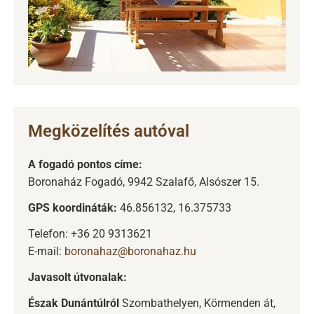
Megközelítés autóval
A fogadó pontos címe:
Boronaház Fogadó, 9942 Szalafő, Alsószer 15.
GPS koordináták:
46.856132, 16.375733
Telefon: +36 20 9313621
E-mail:
boronahaz@boronahaz.hu
Javasolt útvonalak:
Észak Dunántúlról
Szombathelyen, Körmenden át,