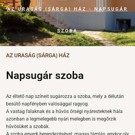
AZ URASÁG (SÁRGA) HÁZ - NAPSUGÁR
SZOBA
AZ URASÁG (SÁRGA) HÁZ
Napsugár szoba
Az éltető nap színeit sugározza a szoba, mely a délután
besütő napfényben valósággal ragyog.
A vastag falaknak és a hűvös őrségi nyáresteknek hála
azonban a legmelegebb nyári melegben is megőrzik
hűvösüket a szobák.
A szoba egyedi berendezésével: magas támlás, egykor oly