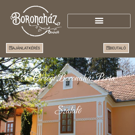
AJÁNLATKÉRÉS
BEUTALÓ
Az Őrségi Boronaház Porta
Szalafő