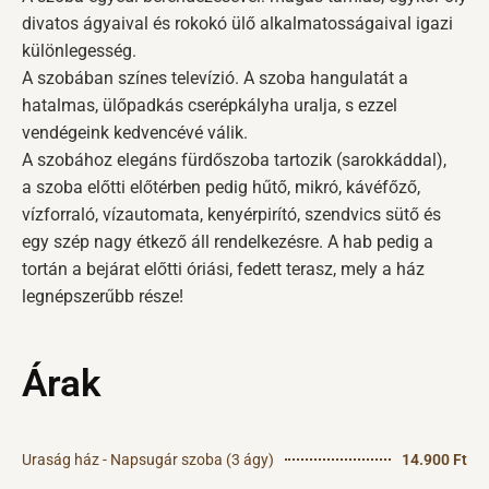
divatos ágyaival és rokokó ülő alkalmatosságaival igazi
különlegesség.
A szobában színes televízió. A szoba hangulatát a
hatalmas, ülőpadkás cserépkályha uralja, s ezzel
vendégeink kedvencévé válik.
A szobához elegáns fürdőszoba tartozik (sarokkáddal),
a szoba előtti előtérben pedig hűtő, mikró, kávéfőző,
vízforraló, vízautomata, kenyérpirító, szendvics sütő és
egy szép nagy étkező áll rendelkezésre. A hab pedig a
tortán a bejárat előtti óriási, fedett terasz, mely a ház
legnépszerűbb része!
Árak
Uraság ház - Napsugár szoba (3 ágy)
14.900 Ft