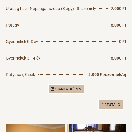
Uraság ház - Napsugár szoba (3 ágy) - 3. személy
7.000 Ft
Pótágy
6.000 Ft
Gyermekek 0-3 év
0 Ft
Gyermekek 3-14 év
6.000 Ft
Kutyusok, Cicák
3.000 Ft/szőrmók/éj
AJÁNLATKÉRÉS
BEUTALÓ